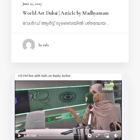
June 12, 2023
World Art Dubai | Article by Madhyamam
വേൾഡ് ആ​ര്‍ട്ട് ദു​ബൈ​യി​ല്‍ ശ്ര​ദ്ധേ​യ…
by rafa
HIT FM