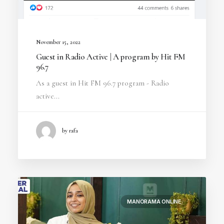
November 15, 2022
Guest in Radio Active | A program by Hit FM
96.7
As a guest in Hit FM 96.7 program - Radio
active...
by rafa
MANORAMA ONLINE