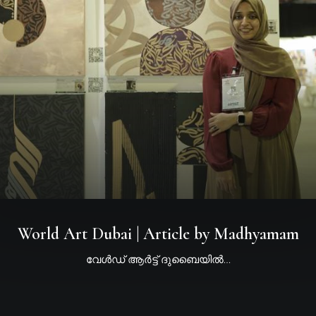
World Art Dubai | Article by Madhyamam
വേൾഡ് ആ​ര്‍ട്ട് ദു​ബൈ​യി​ല്‍…