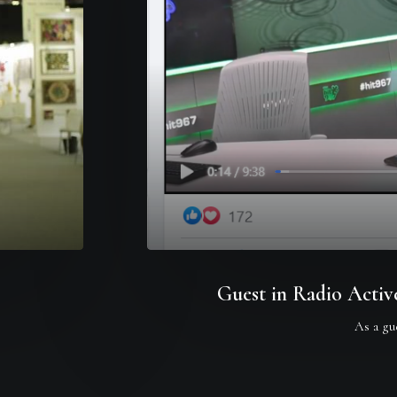
Guest in Radio Activ
As a gu