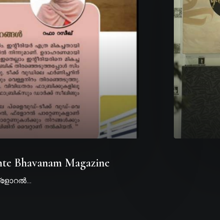
 Ente Bhavanam Magazine
 ഫ്ളോറൽ…