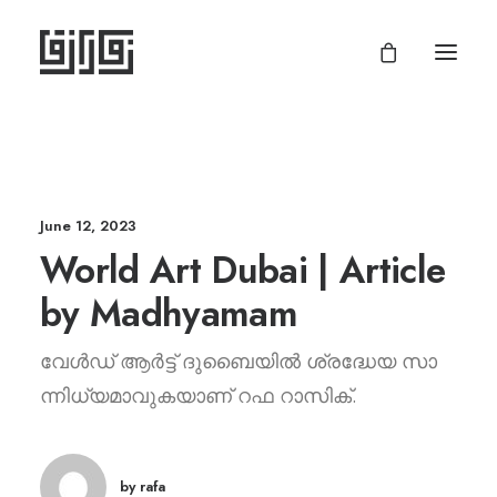
June 12, 2023
World Art Dubai | Article
by Madhyamam
വേൾഡ് ആ​ര്‍ട്ട് ദു​ബൈ​യി​ല്‍ ശ്ര​ദ്ധേ​യ സാ​
ന്നി​ധ്യ​മാ​വു​ക​യാ​ണ് റ​ഫ റാ​സി​ക്.
by rafa